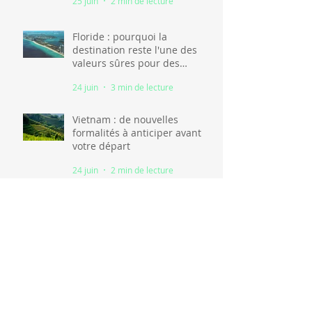
25 juin
2 min de lecture
Floride : pourquoi la
destination reste l'une des
valeurs sûres pour des
vacances en famille
24 juin
3 min de lecture
Vietnam : de nouvelles
formalités à anticiper avant
votre départ
24 juin
2 min de lecture
Kenya : pourquoi la
destination s'impose comme
l'une des grandes stars du
tourisme africain
24 juin
2 min de lecture
Paris : Un nouveau « Pass
Patrimoine » dès septembre
2026