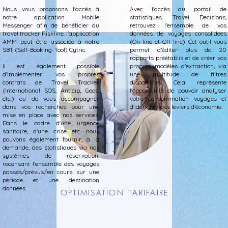
Nous vous proposons l'accès à
Avec l'accès au portail de
notre application Mobile
statistiques Travel Decisions,
Messenger afin de bénéficier du
retrouvez l'ensemble de vos
travel tracker Riskline. l'application
données de voyages consolidées
AMM peut être associée à notre
(On-line et Off-line). Cet outil vous
SBT (Self-Booking-Tool) Cytric.
permet d’éditer plus de 20
rapports préétablis et de créer vos
Il est également possible
propres modèles d'extraction, via
d'implémenter vos propres
une multitude de filtres
contrats de Travel Tracker
disponibles. Cela représente
(International SOS, Anticip, Geos,
l'opportunité de pouvoir analyser
etc.) ou de vous accompagner
votre consommation voyages et
dans vos recherches pour une
d'identifier des leviers d'économie.
mise en place avec nos services.
Dans le cadre d'une urgence
sanitaire, d'une crise etc. nous
pouvons également fournir, à la
demande, des statistiques via nos
systèmes de réservation,
recensant l'ensemble des voyages
passés/prévus/en cours sur une
période et une destination
données.
OPTIMISATION TARIFAIRE