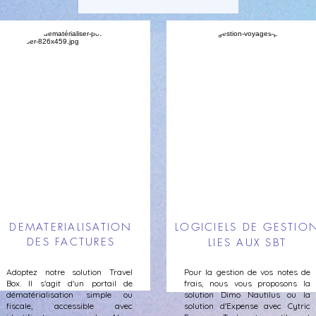
DEMATERIALISATION
LOGICIELS DE GESTIO
DES FACTURES
LIES AUX SBT
Adoptez notre solution Travel
Pour la gestion de vos notes de
Box. Il s'agit d'un portail de
frais, nous vous proposons la
dématérialisation simple ou
solution Dimo Nautilus ou la
fiscale, accessible avec
solution d'Expense avec Cytric