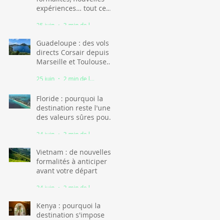
expériences… tout ce
qu'il faut savoir
25 juin
3 min de lecture
Guadeloupe : des vols
directs Corsair depuis
Marseille et Toulouse
dès l'hiver 2026
25 juin
2 min de lecture
Floride : pourquoi la
destination reste l'une
des valeurs sûres pour
des vacances en famille
24 juin
3 min de lecture
Vietnam : de nouvelles
formalités à anticiper
avant votre départ
24 juin
2 min de lecture
Kenya : pourquoi la
destination s'impose