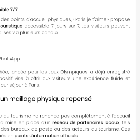
nible 7/7
s points d’accueil physiques, « Paris je t’aime » propose 
touristique
 accessible 7 jours sur 7. Les visiteurs peuvent 
isés via plusieurs canaux :
WhatsApp.
iée, lancée pour les Jeux Olympiques, a déjà enregistré 
positif vise à offrir aux visiteurs une expérience fluide et 
ur séjour à Paris.
r un maillage physique repensé
ffice du tourisme ne renonce pas complètement à l’accueil 
à la mise en place d’un 
réseau de partenaires locaux
, tels 
 des bureaux de poste ou des acteurs du tourisme. Ces 
més en 
points d’information officiels
.