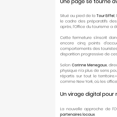
Une page se tourne a
Situé au pied de la 
Tour Eiffel
,
le cadre des préparatifs des
après, l’Office du tourisme a 
Cette fermeture s’inscrit dans
encore cinq points d’accuei
comportements des touristes,
disparition progressive de ces
Selon 
Corinne Menegaux
, dir
physique n’a plus de sens pour
répartis sur tout le territoire
comme New York, où les offic
Un virage digital pou
La nouvelle approche de l’Off
partenaires locaux
.