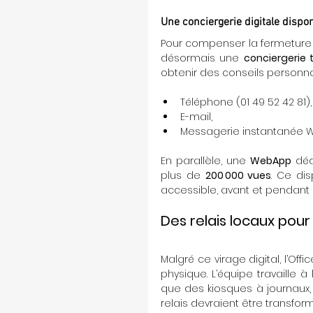
Une conciergerie digitale dispo
Pour compenser la fermeture de
désormais une 
conciergerie 
obtenir des conseils personnal
Téléphone (01 49 52 42 81),
E-mail,
Messagerie instantanée 
En parallèle, une 
WebApp
 déd
plus de 
200 000 vues
. Ce dis
accessible, avant et pendant le
Des relais locaux pou
Malgré ce virage digital, l’O
physique. L’équipe travaille 
que des kiosques à journaux,
relais devraient être transfor