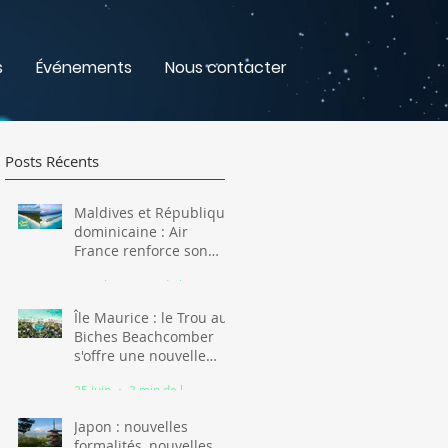
s
Événements
Nous contacter
Posts Récents
Maldives et République
dominicaine : Air
France renforce son
offre pour l'hiver 2026-
16 juil.
3 min de lecture
2027
Île Maurice : le Trou aux
Biches Beachcomber
s'offre une nouvelle
jeunesse
25 juin
3 min de lecture
Japon : nouvelles
formalités, nouvelles