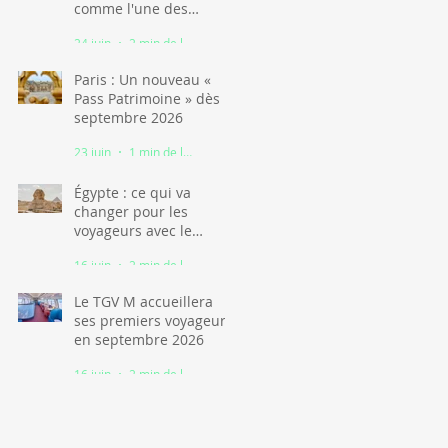
comme l'une des
grandes stars du
24 juin
2 min de lecture
tourisme africain
Paris : Un nouveau «
Pass Patrimoine » dès
septembre 2026
23 juin
1 min de lecture
Égypte : ce qui va
changer pour les
voyageurs avec le
nouveau visa
16 juin
2 min de lecture
numérique
Le TGV M accueillera
ses premiers voyageurs
en septembre 2026
16 juin
2 min de lecture