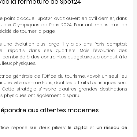
vec la fermeture de Spot24
 le point d’accueil Spot24 avait ouvert en avril dernier, dans 
 Jeux Olympiques de Paris 2024. Pourtant, moins d’un an 
décidé de tourner la page.
 une évolution plus large : il y a dix ans, Paris comptait 
l répartis dans ses quartiers. Mais l’évolution des 
 combinée à des contraintes budgétaires, a conduit à la 
 lieux physiques.
ectrice générale de l’Office du tourisme, « avoir un seul lieu 
 une ville comme Paris, dont les attraits touristiques sont 
. » Cette stratégie s’inspire d’autres grandes destinations 
es physiques ont également disparu.
r répondre aux attentes modernes
ice repose sur deux piliers : 
le digital
 et 
un réseau de 