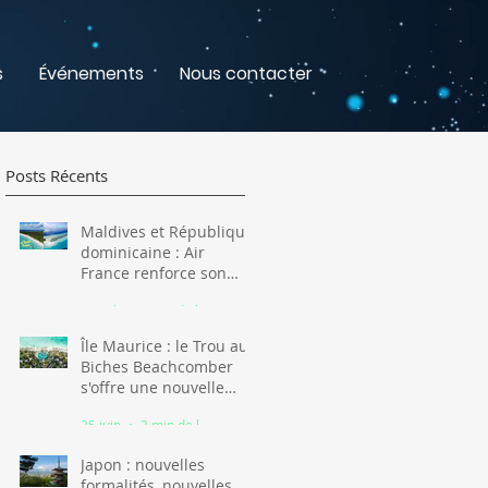
s
Événements
Nous contacter
Posts Récents
Maldives et République
dominicaine : Air
France renforce son
offre pour l'hiver 2026-
16 juil.
3 min de lecture
2027
Île Maurice : le Trou aux
Biches Beachcomber
s'offre une nouvelle
jeunesse
25 juin
3 min de lecture
Japon : nouvelles
formalités, nouvelles