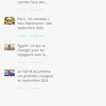
comme l'une des
grandes stars du
24 juin
2 min de lecture
tourisme africain
Paris : Un nouveau «
Pass Patrimoine » dès
septembre 2026
23 juin
1 min de lecture
Égypte : ce qui va
changer pour les
voyageurs avec le
nouveau visa
16 juin
2 min de lecture
numérique
Le TGV M accueillera
ses premiers voyageurs
en septembre 2026
16 juin
2 min de lecture