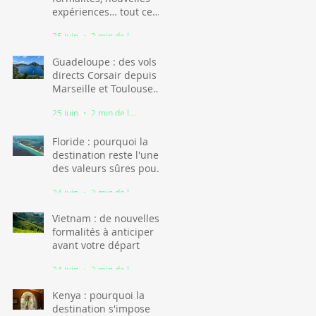
expériences… tout ce
qu'il faut savoir
25 juin
3 min de lecture
Guadeloupe : des vols
directs Corsair depuis
Marseille et Toulouse
dès l'hiver 2026
25 juin
2 min de lecture
Floride : pourquoi la
destination reste l'une
des valeurs sûres pour
des vacances en famille
24 juin
3 min de lecture
Vietnam : de nouvelles
formalités à anticiper
avant votre départ
24 juin
2 min de lecture
Kenya : pourquoi la
destination s'impose