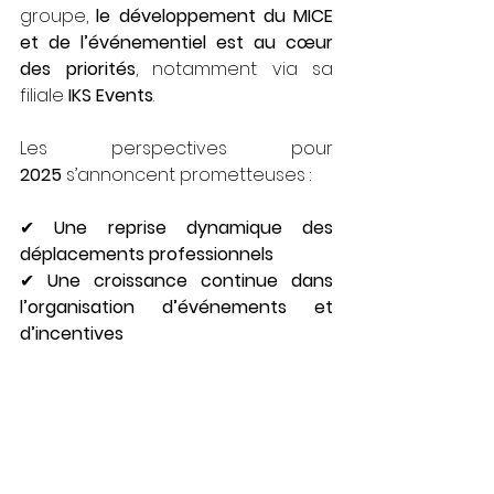
groupe, 
le développement du MICE 
et de l’événementiel est au cœur 
des priorités
, notamment via sa 
filiale 
IKS Events
.
Les perspectives pour 
2025
 s’annoncent prometteuses :
✔ 
Une reprise dynamique des 
déplacements professionnels
✔ 
Une croissance continue dans 
l’organisation d’événements et 
d’incentives
✔ 
Un engagement renforcé pour un 
business travel plus durable
Une chose est sûre : le voyage 
d’affaires évolue, et Voyages 
Eurafrique entend bien en être l’un 