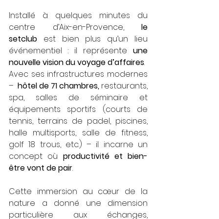
Installé à quelques minutes du 
centre d’Aix-en-Provence, 
le 
setclub
 est bien plus qu’un lieu 
événementiel : il représente 
une 
nouvelle vision du voyage d’affaires
. 
Avec ses infrastructures modernes 
–  
hôtel de 71 chambres,
 restaurants, 
spa, salles de séminaire et 
équipements sportifs
(courts de 
tennis, terrains de padel, piscines, 
halle multisports, salle de fitness, 
golf 18 trous, etc.)
 – il incarne un 
concept où 
productivité et bien-
être vont de pair
.
Cette immersion au cœur de la 
nature a donné une dimension 
particulière aux échanges, 