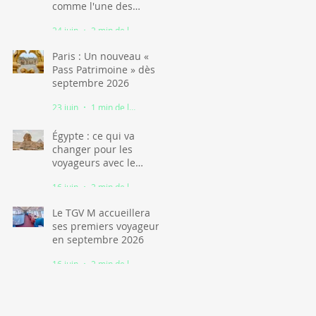
comme l'une des
grandes stars du
24 juin
2 min de lecture
tourisme africain
Paris : Un nouveau «
Pass Patrimoine » dès
septembre 2026
23 juin
1 min de lecture
Égypte : ce qui va
changer pour les
voyageurs avec le
nouveau visa
16 juin
2 min de lecture
numérique
Le TGV M accueillera
ses premiers voyageurs
en septembre 2026
16 juin
2 min de lecture