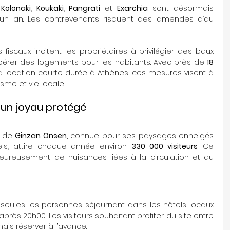
 
Kolonaki
, 
Koukaki
, 
Pangrati
 et 
Exarchia
 sont désormais 
un an. Les contrevenants risquent des amendes d’au 
fiscaux incitent les propriétaires à privilégier des baux 
libérer des logements pour les habitants. Avec près de 
18 
a location courte durée à Athènes, ces mesures visent à 
isme et vie locale.
 un joyau protégé
e de 
Ginzan Onsen
, connue pour ses paysages enneigés 
els, attire chaque année environ 
330 000 visiteurs
. Ce 
reusement de nuisances liées à la circulation et au 
, seules les personnes séjournant dans les hôtels locaux 
près 20h00. Les visiteurs souhaitant profiter du site entre 
ais réserver à l’avance.