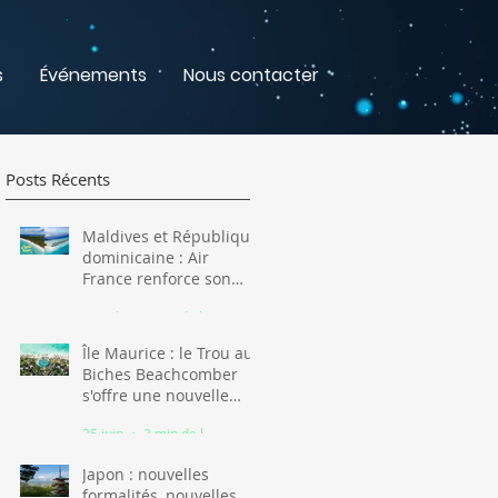
s
Événements
Nous contacter
Posts Récents
Maldives et République
dominicaine : Air
France renforce son
offre pour l'hiver 2026-
16 juil.
3 min de lecture
2027
Île Maurice : le Trou aux
Biches Beachcomber
s'offre une nouvelle
jeunesse
25 juin
3 min de lecture
Japon : nouvelles
formalités, nouvelles