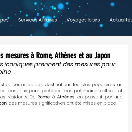
upes
Services Affaires
Voyages loisirs
Actualité
les mesures à Rome, Athènes et au Japon
ns iconiques prennent des mesures pour 
oine
ristes, certaines des destinations les plus populaires au 
 leurs flux pour protéger leur patrimoine culturel et 
des résidents. De 
Rome
 à 
Athènes
, en passant par une 
pon
, des mesures significatives ont été mises en place.