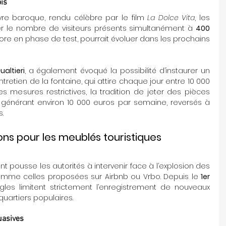
ois
re baroque, rendu célèbre par le film 
La Dolce Vita
, les 
ter le nombre de visiteurs présents simultanément à 
400 
ore en phase de test, pourrait évoluer dans les prochains 
altieri
, a également évoqué la possibilité d’instaurer un 
entretien de la fontaine, qui attire chaque jour entre 10 000 
es mesures restrictives, la tradition de jeter des pièces 
, générant environ 10 000 euros par semaine, reversés à 
s.
ions pour les meublés touristiques
t pousse les autorités à intervenir face à l’explosion des 
omme celles proposées sur Airbnb ou Vrbo. Depuis le 
1er 
gles limitent strictement l’enregistrement de nouveaux 
uartiers populaires.
uasives