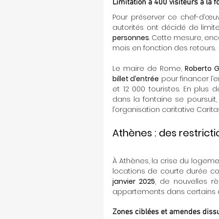
Limitation à 400 visiteurs à la f
Pour préserver ce chef-d’œuv
autorités ont décidé de limi
personnes
. Cette mesure, enc
mois en fonction des retours.
Le maire de Rome, 
Roberto Gu
billet d’entrée
 pour financer l’
et 12 000 touristes. En plus d
dans la fontaine se poursuit
l’organisation caritative Carita
Athènes : des restrict
À Athènes, la crise du logemen
locations de courte durée c
janvier 2025
, de nouvelles rè
appartements dans certains q
Zones ciblées et amendes diss