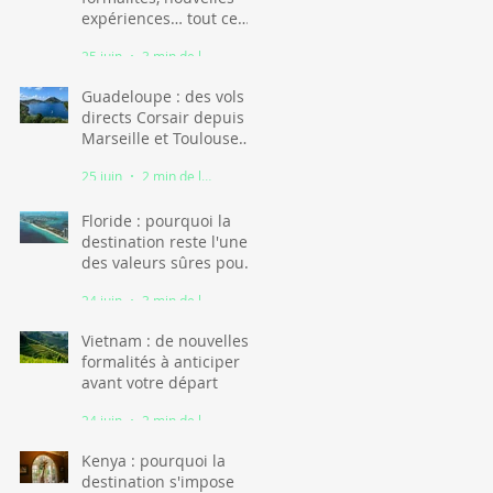
expériences… tout ce
qu'il faut savoir
25 juin
3 min de lecture
Guadeloupe : des vols
directs Corsair depuis
Marseille et Toulouse
dès l'hiver 2026
25 juin
2 min de lecture
Floride : pourquoi la
destination reste l'une
des valeurs sûres pour
des vacances en famille
24 juin
3 min de lecture
Vietnam : de nouvelles
formalités à anticiper
avant votre départ
24 juin
2 min de lecture
Kenya : pourquoi la
destination s'impose