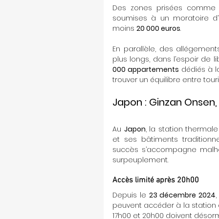
Des zones prisées comme
soumises à un moratoire d’
moins 
20 000 euros
.
En parallèle, des allégements 
plus longs, dans l’espoir de 
000 appartements
 dédiés à l
trouver un équilibre entre tour
J
apon : Ginzan Onsen,
Au 
Japon
, la station thermal
et ses bâtiments traditionn
succès s’accompagne malheu
surpeuplement.
Accès limité après 20h00
Depuis le 
23 décembre 2024
peuvent accéder à la station a
17h00 et 20h00 doivent désorm